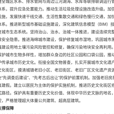
健全城区水系、排水管网与周边江河湖海、水库等联排联调运行
体系，提升应急处置能力。推动生活垃圾处理设施改造升级。加
设施，发展快速干线交通、生活性集散交通和绿色慢行交通，加
体系。推进新型城市基础设施建设，深化建筑信息模型（BIM）
复城市生态系统。坚持治山、治水、治城一体推进，建设连续完
除安全隐患。推进海绵城市建设，保护修复城市湿地，巩固城市
强建设用地土壤污染风险管控和修复，确保污染地块安全再利用
保护城市生物多样性，增加群众身边的社区公园和口袋公园，推
护传承城市历史文化。衔接全国文物普查，扎实开展城市文化遗产
文化街区，摸清城镇老旧小区、老旧街区、老旧厂区文化遗产资
全“先调查后建设”、“先考古后出让”的保护前置机制。加强老旧
真建假。建立以居民为主体的保护实施机制，推进历史文化街区
式路径。保护具有重要历史文化价值、体现中华历史文脉的地名
控，严格管理超大体量公共建筑、超高层建筑。
支撑保障