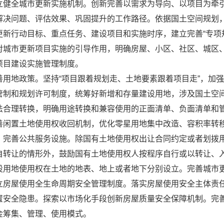
立健全城市更新实施机制。创新完善以需求为导向、以项目为牵
解决问题、评估效果、巩固提升的工作路径。依据国土空间规划
更新行动目标、重点任务、建设项目和实施时序，建立完善“专项
对城市更新项目实施的引导作用，明确房屋、小区、社区、城区
项目建设实施管理制度。
善用地政策。坚持“项目跟着规划走、土地要素跟着项目走”，加
管制和规划许可制度，统筹好新增和存量建设用地，涉及国土空
法合理转换，明确用途转换和兼容使用的正面清单、负面清单和
善闲置土地使用权收回机制，优化零星用地集中改造、容积率转
、完善公共服务设施。除国有土地使用权出让合同约定或者划拨
自转让的情形外，鼓励国有土地使用权人按程序自行或以转让、
设用地使用权在土地的地表、地上或者地下分别设立。完善城市
立房屋使用全生命周期安全管理制度。落实房屋使用安全主体责
置安全隐患。探索以市场化手段创新房屋质量安全保障机制。完
金筹集、管理、使用模式。