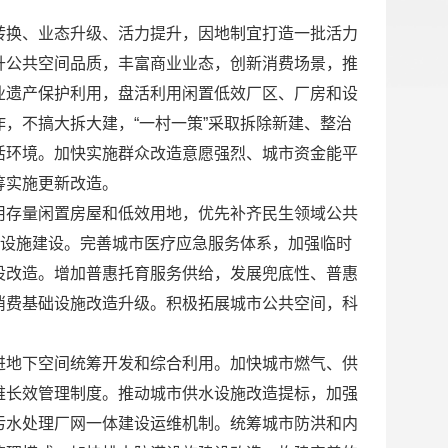
转换、业态升级、活力提升，因地制宜打造一批活力
升公共空间品质，丰富商业业态，创新消费场景，推
业遗产保护利用，盘活利用闲置低效厂区、厂房和设
，不搞大拆大建，“一村一策”采取拆除新建、整治
活环境。加快实施群众改造意愿强烈、城市资金能平
筹实施更新改造。
用存量闲置房屋和低效用地，优先补齐民生领域公共
础设施建设。完善城市医疗应急服务体系，加强临时
设改造。增加普惠托育服务供给，发展兜底性、普惠
消费基础设施改造升级。积极拓展城市公共空间，科
进地下空间统筹开发和综合利用。加快城市燃气、供
维长效管理制度。推动城市供水设施改造提标，加强
污水处理厂网一体建设运维机制。统筹城市防洪和内