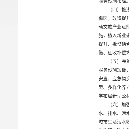
服务设施布局
（四）推
街区。改造提
动文旅产业赋
施，植入新业
提升、拆整结
衡、征收补偿
（五）完
服务设施短板
安置、应急物
型、多样化养
学布局新型公
（六）加
水、排水、污
城市生活污水