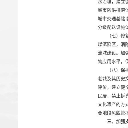
涝治理，建立
城市防洪排涝
城市交通基础
分级配送设施
（七）修
煤沉陷区，消
流域建设。加
物应用水平，
（八）保
老城及其历史
评价，建立健
民居，禁止拆
文化遗产的方
要地段风貌管
三、加强