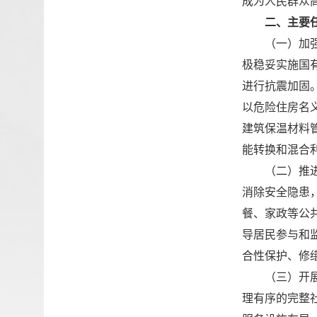
成为人民群众
二、主要
（一）加
极稳妥实施国
进行抗震加固
以危险住房名
建筑保温材料
能转换和混合
（二）推
消除安全隐患
餐、家政等公
导居民参与和
合性保护、修
（三）开
理有序的完整