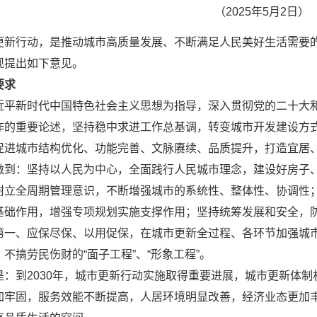
（2025年5月2日）
更新行动，是推动城市高质量发展、不断满足人民美好生活需要
现提出如下意见。
要求
近平新时代中国特色社会主义思想为指导，深入贯彻党的二十大
作的重要论述，坚持稳中求进工作总基调，转变城市开发建设方
促进城市结构优化、功能完善、文脉赓续、品质提升，打造宜居
做到：坚持以人民为中心，全面践行人民城市理念，建设好房子
树立全周期管理意识，不断增强城市的系统性、整体性、协调性
基础作用，增强专项规划实施支撑作用；坚持统筹发展和安全，
第一、应保尽保、以用促保，在城市更新全过程、各环节加强城
不搞劳民伤财的“面子工程”、“形象工程”。
是：到2030年，城市更新行动实施取得重要进展，城市更新体
加牢固，服务效能不断提高，人居环境明显改善，经济业态更加