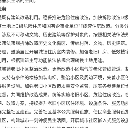
高品质生活的空间。
任务
强既有建筑改造利用。稳妥推进危险住房改造，加快拆除改造D
有土地上C级危险住房和国有企事业单位非成套住房改造。分类
。涉及不可移动文物、历史建筑等保护对象的，按照相关法律法规
义违法违规拆除改造历史文化街区、传统村落、文物、历史建筑
管理，鼓励居民开展城镇住房室内装修。加强老旧厂房、低效楼
利用，根据建筑主导功能依法依规合理转换土地用途。
进城镇老旧小区整治改造。更新改造小区燃气等老化管线管道，
，支持有条件的楼栋加装电梯。整治小区及周边环境，完善小区
共服务设施。加强老旧小区改造质量安全监管，压实各参建单位
监督，共同维护改造成果。统筹实施老旧小区、危险住房改造，
缮、改造方案，持续提升老旧小区居住环境、设施条件、服务功
展完整社区建设。完善社区基本公共服务设施、便民商业服务设
社区，构建城市一刻钟便民生活圈。开展城市社区嵌入式服务设