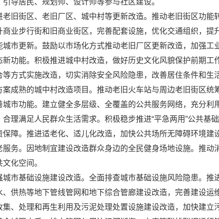
。引导居民、规划师、设计师等参与社区建设。
进老旧街区、老旧厂区、城中村等更新改造。推动老旧街区功能
升商业步行街和旧商业街区，完善配套设施，优化交通组织，提
能城市更新。鼓励以市场化方式推动老旧厂区更新改造，加强工
态新功能。积极推进城中村改造，做好历史文化风貌保护前期工作
合等方式实施改造，切实消除安全风险隐患，改善居住条件和生
方案成熟的城中村改造项目。推动老旧火车站与周边老旧街区统
善城市功能。建立健全多层级、全覆盖的公共服务网络，充分利
，合理满足人民群众生活需求。积极稳步推进“平急两用”公共基
资保障。推进适老化、适儿化改造，加快公共场所无障碍环境建
老服务。因地制宜建设改造群众身边的全民健身场地设施。推动
共文化空间。
强城市基础设施建设改造。全面排查城市基础设施风险隐患。推
水、供热等地下管线管网和地下综合管廊建设改造，完善建设运
收集、处理和再生利用及污泥处理处置设施建设改造，加快建立