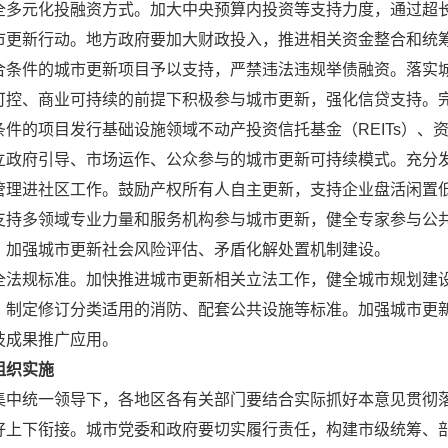
全多元化投融资方式。加大中央预算内投资等支持力度，通过超
市更新行动。地方政府要加大财政投入，推进相关资金整合和统
合条件的城市更新项目予以支持，严禁违法违规举债融资。落实
可控、商业可持续的前提下积极参与城市更新，强化信贷支持。
条件的项目发行基础设施领域不动产投资信托基金（REITs）、
立政府引导、市场运作、公众参与的城市更新可持续模式。充分
管理进社区工作。鼓励产权所有人自主更新，支持企业盘活闲置
支持多领域专业力量和服务机构参与城市更新，健全专家参与公
。加强城市更新社会风险评估、矛盾化解处置机制建设。
全法规标准。加快推进城市更新相关立法工作，健全城市规划建
，制定修订分类适用的消防、配套公共设施等标准。加强城市更
技成果推广应用。
组织实施
集中统一领导下，各地区各有关部门要结合实际抓好本意见贯彻
好上下衔接。城市党委和政府要切实履行责任，构建市级统筹、