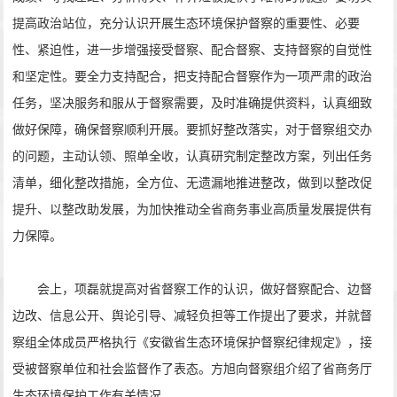
提高政治站位，充分认识开展生态环境保护督察的重要性、必要
性、紧迫性，进一步增强接受督察、配合督察、支持督察的自觉性
和坚定性。要全力支持配合，把支持配合督察作为一项严肃的政治
任务，坚决服务和服从于督察需要，及时准确提供资料，认真细致
做好保障，确保督察顺利开展。要抓好整改落实，对于督察组交办
的问题，主动认领、照单全收，认真研究制定整改方案，列出任务
清单，细化整改措施，全方位、无遗漏地推进整改，做到以整改促
提升、以整改助发展，为加快推动全省商务事业高质量发展提供有
力保障。
会上，项磊就提高对省督察工作的认识，做好督察配合、边督
边改、信息公开、舆论引导、减轻负担等工作提出了要求，并就督
察组全体成员严格执行《安徽省生态环境保护督察纪律规定》，接
受被督察单位和社会监督作了表态。方旭向督察组介绍了省商务厅
生态环境保护工作有关情况。