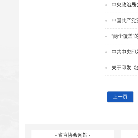
中央政治局
中国共产党
“两个覆盖”
中共中央印
关于印发《
上一页
首页
- 省直协会网站 -