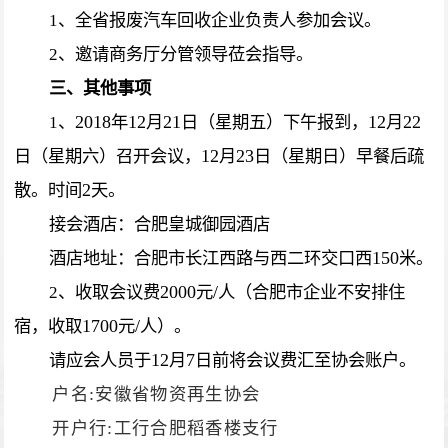
1
、全省报废汽车回收企业负责人参加会议。
2
、邀请商务厅分管领导莅会指导。
三、其他事项
2018
12
21
12
22
1
、
年
月
日（星期五）下午报到，
月
12
23
日（星期六）召开会议，
月
日（星期日）早餐后疏
2
散。时间
天。
接会酒店：合肥皇城御园酒店
150
酒店地址：
合肥市长江西路与西二环交口西
米。
2000
/
2
、收取会议费
元
人（合肥市企业不安排住
1700
/
宿，收取
元
人）。
12
7
请应会人员于
月
日前将会议费汇至协会账户。
:
户名
安徽省物资再生协会
:
开户行
工行合肥稻香楼支行