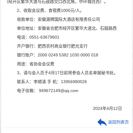
（经开区繁华大道与石鼓路交口西北角，中环城往西）。
2
、
收取会议费、
食宿费
1000
元
/
人
。
收款单位：安徽源牌国际大酒店有限责任公司
单位地址：安徽省合肥市经开区繁华大道北、石鼓路西
电话：
0551-63679601
开户银行：肥西农村商业银行肥光支行
银行账户：
2000 0249 5382 1030 0000 018
用途：省协会会议费
3
、请
与会人员于
4
月
1
7
日前将参会人员名单报秘书处。
联系人：李顺清
手
机：
13956980026
电子信箱：
949672149@qq.com
2024
年
4
月
12
日
返回列表页