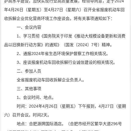
护高水平建设，加快实现
行业
高质量发展，经领导同意，定于
2024
年
4
月
26
日
（星期
五
）
至
4
月
27
日
（星期
六
）
召开全省报废机动车回
收拆解企业
优化营商环境工作
座谈会。
将有关事项通知如下：
一、会议内容
1
、
学习贯彻
《
国务院关于印发《推动大规模设备更新和消费
品以旧换新行动方案》的通知
》
（
国发〔
2024
〕
7
号
）精神
。
2
、
通报
2024
年
省生态环境保护督察工作
相关情况
。
3
、
座谈
报废机动车
回收拆解行业诚信建设的相关情况
。
二、参加人员
全省
报废机动车回收拆解企业负责人。
三、其他事项
1
、会议时间、地点。
时间：
2024
年
4
月
2
6
日（星期五）下午报到
，
4
月
2
7
日
（星期
六）召开会议。
时间
2
天。
地点：合肥源牌国际酒店。（合肥市经开区繁华大道
296
号