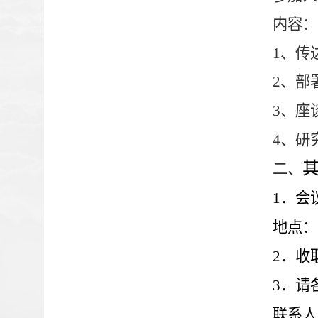
内容：
1
、传
2
、部
3
、座
4
、研
二、
1
．会
地点：
2
．收
3
．请
联系