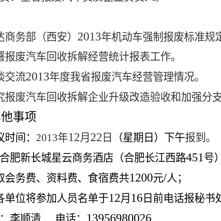
2013
达商务部（西安）
年机动车强制报废标准规
署报废汽车回收拆解经营统计报表工作。
2013
谈交流
年度我省报废汽车经营管理情况。
究报废汽车回收拆解企业升级改造验收和加强分
其他事项
12
22
议时间：
2013
年
月
日
（星期日）下午
报到。
451
合肥新长城星云商务酒店
（
合肥长江西路
号
1200
/
取会务费、资料费、食宿费共
元
人；
12
16
各单位将参加人员名单于
月
日
前电话报秘书
13956980026
人：李顺清
电话：