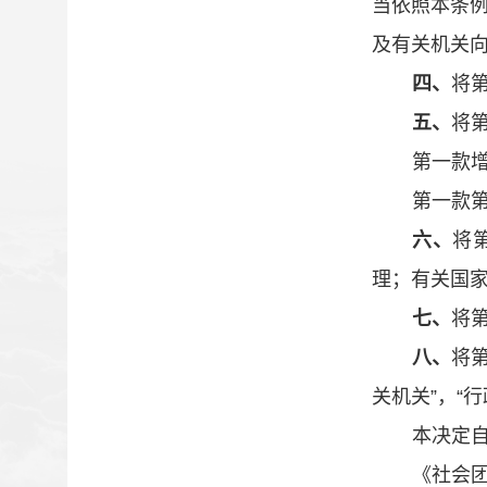
当依照本条
及有关机关
四、
将
五、
将
第一款
第一款
六、
将
理；有关国
七、
将
八、
将
关机关
”
，
“
行
本决定
《社会