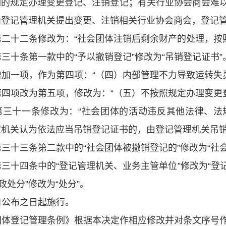
例的规定办理变更登记、注销登记；有关行业协会商会难
向登记管理机关提出变更、注销相关行业协会商会，登记
第二十二条修改为：
“
社会团体注销后剩余财产的处理，按
第三十条第一款中的
“
予以撤销登记
”
修改为
“
吊销登记证书
”
增加一项，作为第四项：
“
（四）内部管理不力导致运转失
第四项改为第五项，修改为：
“
（五）不按照规定办理变更
第三十一条修改为：
“
社会团体的活动违反其他法律、法
家机关认为依法应当吊销登记证书的，由登记管理机关吊
第三十三条第二款中的
“
社会团体被撤销登记的
”
修改为
“
社
第三十四条中的
“
登记管理机关、业务主管单位
”
修改为
“
登
政处分
”
修改为
“
处分
”
。
自公布之日起施行。
团体登记管理条例》根据本决定作相应修改并对条文序号