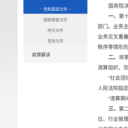
国务院
党和国家文件
一、
第
国家部委文件
部门。业务
地方文件
业务交叉重
其他文件
秩序等情形
政策解读
二、
将
清算组织，
“
社会团
人民法院指
“
清算期
三、
第
位、行业管