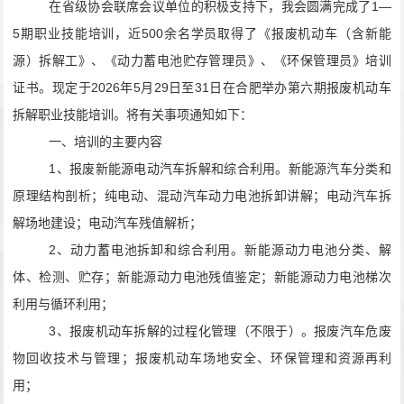
在省级协会联席会议单位的积极支持下，我会圆满完成了
1
—
5
期职业技能培训，近
500
余
名
学员
取得了《
报废机动车（含新能
源）
拆解工
》
、《
动力蓄电池
贮存管理员
》
、《环保管理员》培训
证书
。
现
定于
202
6
年
5
月
2
9
日至
31
日在合肥举办第
六
期报废机动车
拆解职业技能培训。将有关事项通知如下：
一、
培训的主要内容
1
、报废新能源电动汽车拆解和综合利用。
新能源汽车分类和
原理结构剖析
；
纯电动、混动汽车动力电池拆卸讲解
；
电动汽车拆
解场地建设
；
电动汽车
残值解析；
2
、动力蓄电池拆卸和综合利用。
新能源动力电池分类、解
体、检测、贮存
；
新能源动力电池残值鉴定
；
新能源动力电池梯次
利用与循环利用
；
3
、报废机动车拆解的过程化管理（不限于）。
报废汽车危废
物回收技术与管理
；
报废机动车场地安全、环保管理和资源再利
用
；