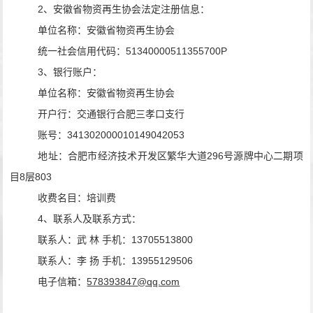
2
、安徽省物资再生协会法定注册信息：
单位
名称：安徽省物资再生协会
统一社会信用代码
：
51340000511355700P
3
、银行账户：
单位
名称：安徽省物资再生协会
开户行：交通银行合肥三孝口支行
账号：
341302000010149042053
地址
：
合肥市
经济技术开发区繁华大道
296
号源牌中心二期项
目
8
层
803
收费
名目：
培训费
4
、联系人及联系方式：
联系人：武
林
手机：
13705513800
联系人：
李
扬
手机：
13955129506
电子信箱：
578393847
@qq.com