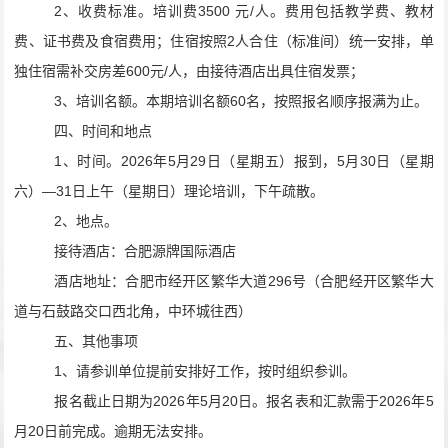
2
、收费标准。
培训费
3500
元
/
人。费用包括教学费、
教
材
费、证书费及食宿费用；住宿按照
2
人合住（标准间）统一安排，单
独住宿需补交房差
600
元
/
人，由接
待
酒店出具住宿发票；
3
、培训名额。本期培训名额
6
0
名，按照报名顺序报满为止。
四、时间和地点
1
、时间。
202
6
年
5
月
2
9
日（星期五）报到，
5
月
30
日（星期
六）
—
31
日上午（星期
日
）理论培训，下午疏散。
2
、地点。
接待酒店：合肥源牌国际酒店
酒店地址：合肥市经开区繁华大道
296
号（合肥经开区繁华大
道与石鼓路交口西北角，中环城往西）
五、其他事项
1
、请参训单位提前安排好工作，按时组织参训。
报名截止日期为
202
6
年
5
月
20
日。报名表和汇款需于
202
6
年
5
月
20
日前完成。
逾
期无法安排。