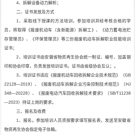
4
、
拆解设备动力解析；
二、证书发放及方式
1
、采取线下授课的方法培训，
参加
培训并经考核合格的学
员，将取得《
报废机动车（含新能源）
拆解工
》
、《
动力蓄电池
贮
存管理员
》
、《环保管理员》等三份
报废机动车拆解职业技能培训
证书；
2
、
培训证书由安徽省物资再生协会统一制证、编号、加盖钢
印和协会印章，负责发放培训证书。证书由省级协会互认；。
3
、培训证书
适应
《
报废机动车回收拆解企业技术规范
》
（
GB
22128—2019
）、《
报废机动车拆解企业污染控制技术规范
》
（
HJ
348—20228
）
、《
报废电动汽车回收拆解技术要求》（
SB/T11238
—2023
）
持证
上岗的要求。
三、报名及收费
1
、报名。参加培训人员须按要求填写报名表，发送至安徽省
物资再生协会指定电子信箱。