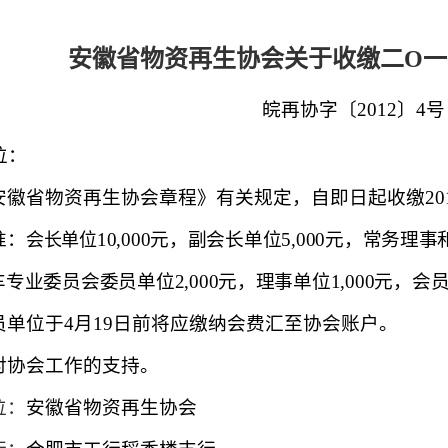
安徽省物资再生协会关于收缴二O
皖再协字〔
2012
〕
4
号
位：
安徽省物资再生协会章程》有关规定，自即日起收缴
20
准：
10,000
元，副会长单位
5,000
元，常务理事
会长单位
车专业委员会委员单位
2,000
元，理事单位
1,000
元，会
员单位于
4
月
19
日前将应缴纳会费汇至协会账户。
对协会工作的支持。
位：
安徽省物资再生协会