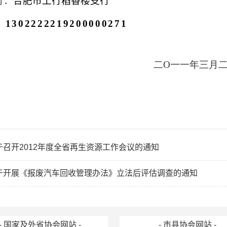
行：
合肥市工行稻香楼支行
：
1302222219200000271
二O一一年三月
于召开2012年度全省再生资源工作会议的通知
于开展《报废汽车回收管理办法》立法后评估调查的通知
- 国家及外省协会网站 -
- 市县协会网站 -