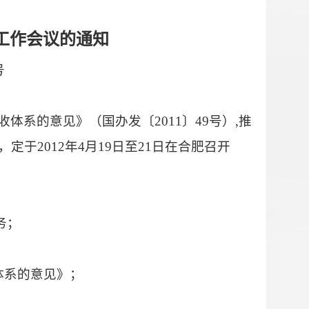
工作会议的通知
号
收体系的意见》（国办发〔
2011
〕
49
号）
,
推
，定于
2012
年
4
月
19
日至
21
日在合肥召开
务；
体系的意见》；
；