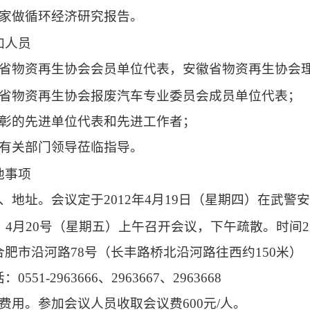
家做循环经济研究报告。
加人员
省物资再生协会会员单位代表，安徽省物资再生协会
省物资再生协会报废汽车专业委员会成员单位代表；
彰的先进单位代表和先进工作者；
有关部门领导莅临指导。
他事项
、地址。会议定于
2012
年
4
月
19
日
（星期四）在武警安
，
4
月
20
号（星期五）上午召开会议，下午疏散。时间
2
合肥市沿河路
78
号（长丰路桥北沿河路往西约
150
米）
话：
0551-2963666
、
2963667
、
2963668
费用。参加会议人员收取会议费
600
元
/
人。