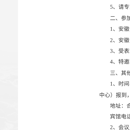
5
、请专
二、参
1
、安徽
2
、安徽
3
、受表
4
、特邀
三、其
1
、时间
中心）报到
地址：
宾馆电
2
、会议