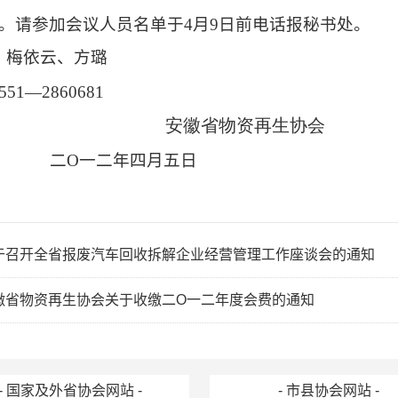
。请参加会议人员名单于
4
月
9
日
前电话报秘书处。
：梅依云、方璐
551—2860681
安徽省物资再生协会
二
O
一二年四月五日
于召开全省报废汽车回收拆解企业经营管理工作座谈会的通知
徽省物资再生协会关于收缴二O一二年度会费的通知
- 国家及外省协会网站 -
- 市县协会网站 -