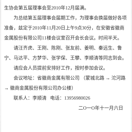
生协会第五届理事会至
2010
年
12
月届满。
为总结第五届理事会届期工作，为理事会换届做好各项
准备，兹定于
2010
年
11
月
20
日上午
9
点
30
分，在安徽省徽商
金属股份有限公司
11
楼会议室召开会长会议。时间半天。
请汪齐虎、王刚、陈刚、张友前、姜明、秦远生、鲁
宁、马达平、方梦华、张学保、王攀、李顺清等同志到会。
请应会人员提前安排好工作，按时参加会议。
会议地址：省徽商金属有限公司 （
蒙城北路 → 沱河路
→ 徽商金属股份有限公司办公楼）
联系人：李顺清
电话：
13956980026
二
O
一
O
年十一月六日